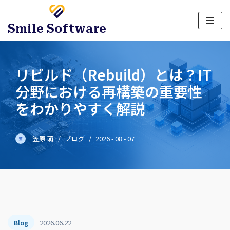
Tiêu đề
*
Smile Software
Họ và tên
*
リビルド（Rebuild）とは？IT
分野における再構築の重要性
をわかりやすく解説
Email
*
笠原 萌
ブログ
2026 - 08 - 07
Lời nhắn
File đính kèm
*
2026.06.22
Blog