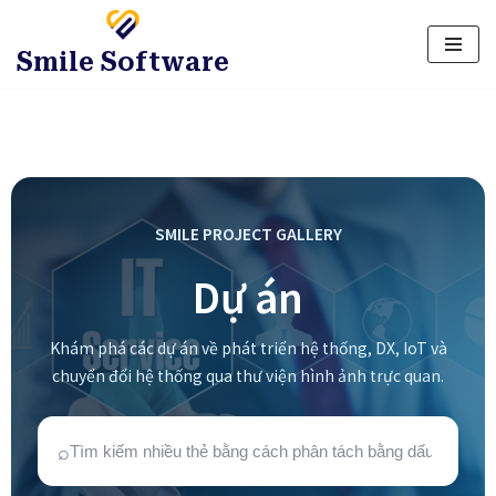
Tiêu đề
*
Smile Software
Họ và tên
*
Email
*
SMILE PROJECT GALLERY
Dự án
Lời nhắn
Khám phá các dự án về phát triển hệ thống, DX, IoT và
chuyển đổi hệ thống qua thư viện hình ảnh trực quan.
File đính kèm
*
⌕