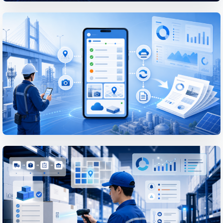
PROJECT
Phát triển nền tảng quản lý thiết bị,
gateway và intercom cho Smart
Home
Trong các dịch vụ Smart Home...
XEM BÀI VIẾT CHI TIẾT
PROJECT
Phát triển ứng dụng di động giúp
nâng cao hiệu quả công tác khảo sát
hiện trường
Trong công tác khảo sát hiện trường...
XEM BÀI VIẾT CHI TIẾT