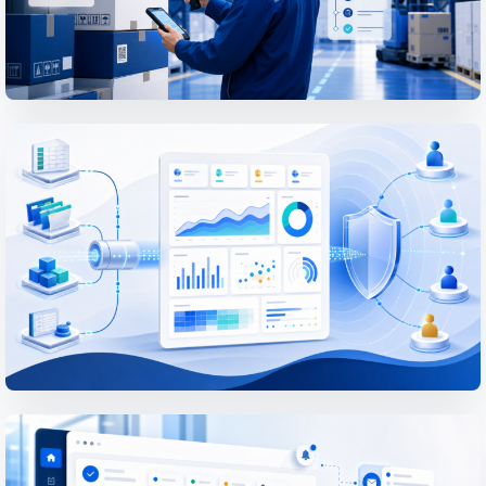
PROJECT
Xây dựng hệ thống quản lý kho giúp
chuẩn hóa nghiệp vụ kho và nâng cao
độ chính xác của tồn kho
Tại một doanh nghiệp, các nghiệp vụ
kho...
XEM BÀI VIẾT CHI TIẾT
PROJECT
Xây dựng dashboard BI trực quan hóa
dữ liệu phân tán và hỗ trợ ra quyết