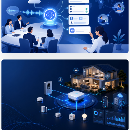
cho nhà mạng
Đối với các thiết bị dành cho nhà mạng...
XEM BÀI VIẾT CHI TIẾT
PROJECT
PoC nội bộ: Ứng dụng AI giúp tối ưu
hóa công việc sau cuộc họp với tính
năng tóm tắt biên bản và trích xuất
các đầu việc cần thực hiện
Trong các cuộc họp nội bộ, không chỉ...
XEM BÀI VIẾT CHI TIẾT