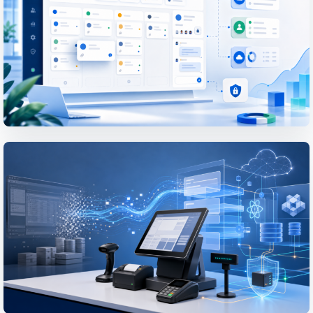
định
Khách hàng quản lý dữ liệu cần thiết...
XEM BÀI VIẾT CHI TIẾT
PROJECT
Xây dựng cổng thông tin khách hàng
và hệ thống quản lý ticket nhằm trực
quan hóa quy trình xử lý yêu cầu hỗ
trợ
Khi yêu cầu từ khách hàng bị phân tán...
XEM BÀI VIẾT CHI TIẾT