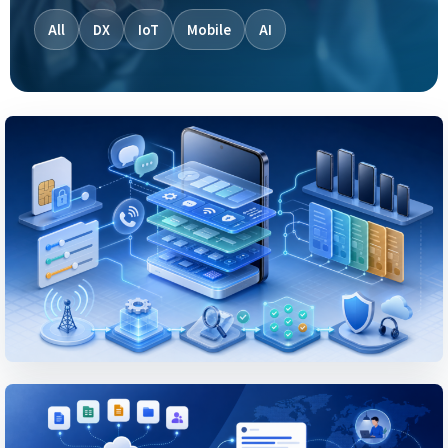
Gửi Thông Tin
All
DX
IoT
Mobile
AI
PROJECT
Tùy biến Android OS để đáp ứng các
yêu cầu cung cấp smartphone dành